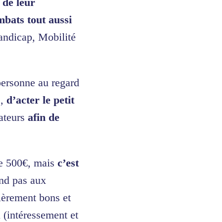
 de leur
bats tout aussi
andicap, Mobilité
ersonne au regard
C,
d’acter le petit
rateurs
afin de
de 500€, mais
c’est
ond pas aux
lièrement bons et
 (intéressement et