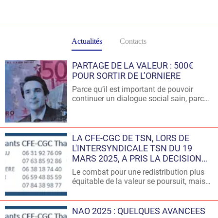
Actualités
Contacts
PARTAGE DE LA VALEUR : 500€
POUR SORTIR DE L’ORNIERE
Parce qu’il est important de pouvoir
continuer un dialogue social sain, parce
qu’il est important de continuer à porter
des messages forts auprès de la
Direction de TSN, parce que les
collaborateurs ont besoin d’avoir
LA CFE-CGC DE TSN, LORS DE
toujours un soutien de leur Organisation
L'INTERSYNDICALE TSN DU 19
Syndicale, parce que nous devons
MARS 2025, A PRIS LA DECISION
avancer sur des combats tout aussi
DE METTRE UN TERME AU
Le combat pour une redistribution plus
importants que les salaires (égalité
BOYCOTT DES INSTANCES DU
équitable de la valeur se poursuit, mais
professionnelle femme/homme,
PERSONNEL
nos instances sont en difficulté. Le
handicap, Mobilité douce…) ;
déficit d'informations nous empêche
désormais de remplir nos obligations en
NAO 2025 : QUELQUES AVANCEES