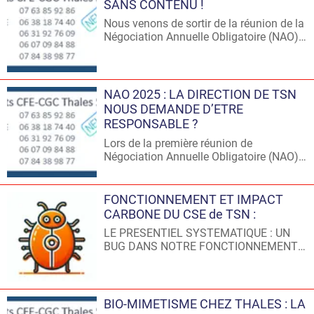
Organisations Syndicales pour
SANS CONTENU !
argumenter nos propositions sur les
Nous venons de sortir de la réunion de la
augmentations à vous attribuer.
Négociation Annuelle Obligatoire (NAO)
avec la Direction. Circulez, il n'y a rien à
discuter !
NAO 2025 : LA DIRECTION DE TSN
NOUS DEMANDE D’ETRE
RESPONSABLE ?
Lors de la première réunion de
Négociation Annuelle Obligatoire (NAO)
du 26/11/2024, la Direction nous a
présenté le bilan 2024 (Effectifs,
Statistiques de rémunérations, Bilan de
FONCTIONNEMENT ET IMPACT
la politique salariale mise en œuvre sur
CARBONE DU CSE de TSN :
l’année écoulée) et la négociation 2025
LE PRESENTIEL SYSTEMATIQUE : UN
(Situation économique et enjeux de la
BUG DANS NOTRE FONCTIONNEMENT !
société Thales Services Numériques,
POURQUOI SE EPLACER QUAND ON
Lecture partagée de la note de cadrage,
PEUT INNOVER ?
Calendrier des négociations).
BIO-MIMETISME CHEZ THALES : LA