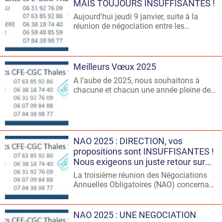
tant que représentants du personnel et
MAIS TOUJOURS INSUFFISANTES !
de défendre vos intérêts ainsi que ceux
Aujourd'hui jeudi 9 janvier, suite à la
de l'Entreprise.
réunion de négociation entre les
Organisations Syndicales et la direction
de TSN, nous constatons des progrès
dans les propositions de la direction.
Cependant, ces avancées restent en deçà
Meilleurs Vœux 2025
de nos attentes et des besoins de
A l’aube de 2025, nous souhaitons à
l'ensemble des salariés.
chacune et chacun une année pleine de
succès, de solidarité et
d’épanouissement.
NAO 2025 : DIRECTION, vos
propositions sont INSUFFISANTES !
Nous exigeons un juste retour sur
les résultats de TSN !
La troisième réunion des Négociations
Annuelles Obligatoires (NAO) concernant
le temps de travail (JRTT) et les salaires
(€) s’est tenue ce mercredi 18 décembre
2024 entre la Direction de TSN et vos
NAO 2025 : UNE NEGOCIATION